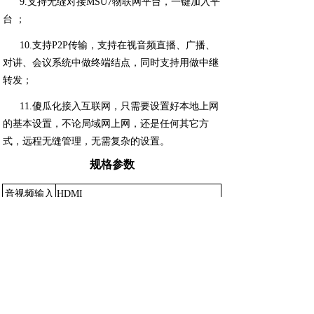
9.支持无缝对接
MSU7物联网平台，一键加入平
台 ；
10.支持
P2P传输，支持在视音频直播、广播、
对讲、会议系统中做终端结点，同时支持用做中继
转发；
11.傻瓜化接入互联网，只需要设置好本地上网
的基本设置，不论局域网上网，还是任何其它方
式，远程无缝管理，无需复杂的设置。
规格参数
音视频输入
HDMI
分辨率
自适应及
1920*1080P以下N种分辨率
视频编码
H.264/H.265
音频编码
G711A,采样8K
码率
0.1Mbps~32Mbps
编码帧率
5-60帧
视频预处理
去隔行，噪声抑制，锐化